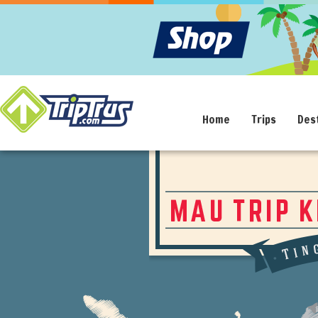
Home
Trips
Des