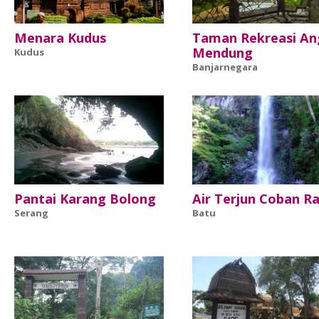
Menara Kudus
Taman Rekreasi Ang
Mendung
Kudus
Banjarnegara
Pantai Karang Bolong
Air Terjun Coban Ra
Serang
Batu