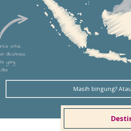
 area untuk
hat destinasi
ta yang
edia
Masih bingung? Atau 
Desti