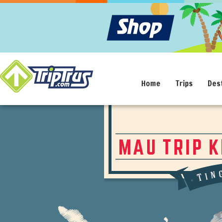
Home
Trips
Des