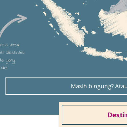
 area untuk
hat destinasi
ta yang
edia
Masih bingung? Atau 
Desti