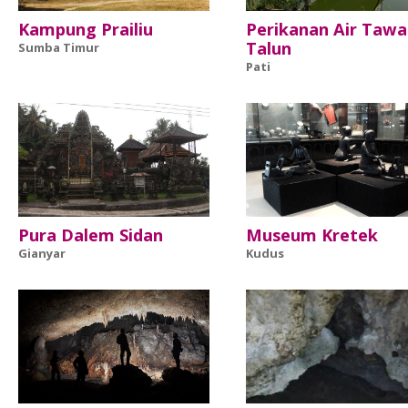
Kampung Prailiu
Perikanan Air Tawa
Talun
Sumba Timur
Pati
Pura Dalem Sidan
Museum Kretek
Gianyar
Kudus