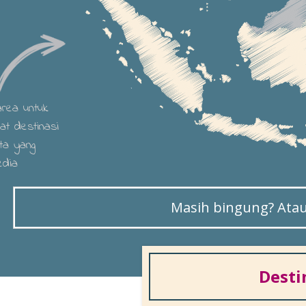
 area untuk
hat destinasi
ta yang
edia
Masih bingung? Atau 
Desti