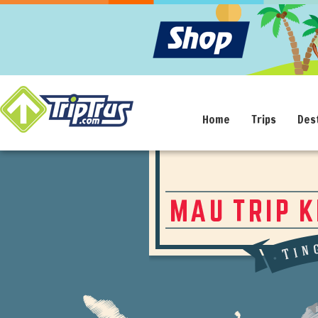
Home
Trips
Des