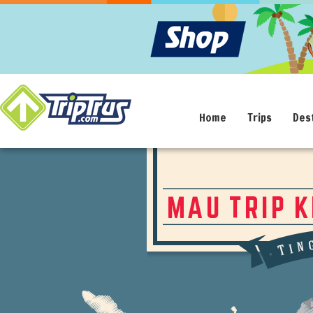
Home
Trips
Des