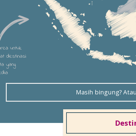
 area untuk
hat destinasi
ta yang
edia
Masih bingung? Atau 
Desti