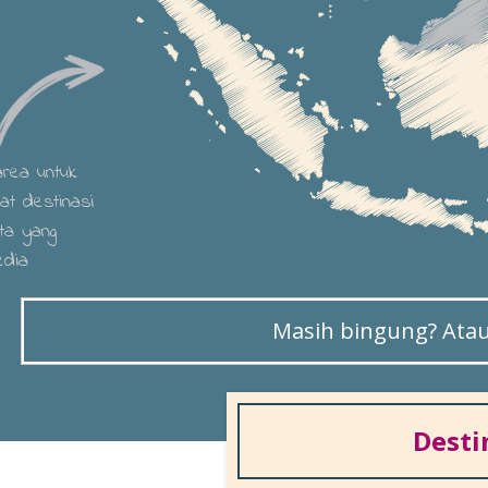
 area untuk
hat destinasi
ta yang
edia
Masih bingung? Atau 
Desti