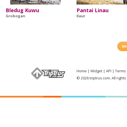
Bledug Kuwu
Pantai Linau
Grobogan
Kaur
BR
Home
Widget
API
Terms 
© 2026 triptrus.com. All right