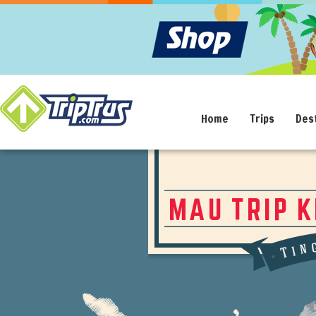
Home
Trips
Des