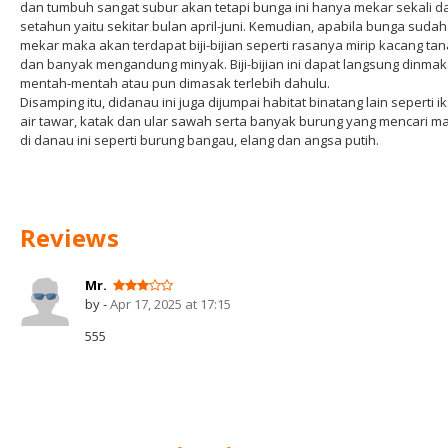
dan tumbuh sangat subur akan tetapi bunga ini hanya mekar sekali d
setahun yaitu sekitar bulan april-juni. Kemudian, apabila bunga sudah
mekar maka akan terdapat biji-bijian seperti rasanya mirip kacang ta
dan banyak mengandung minyak. Biji-bijian ini dapat langsung dinma
mentah-mentah atau pun dimasak terlebih dahulu.
Disamping itu, didanau ini juga dijumpai habitat binatang lain seperti i
air tawar, katak dan ular sawah serta banyak burung yang mencari m
di danau ini seperti burung bangau, elang dan angsa putih.
Reviews
Mr.
by -
Apr 17, 2025 at 17:15
555