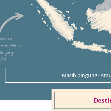
 area untuk
hat destinasi
ta yang
edia
Masih bingung? Atau 
Desti