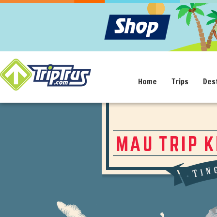
Home
Trips
Des