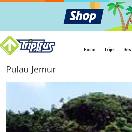
Home
Trips
Des
Pulau Jemur