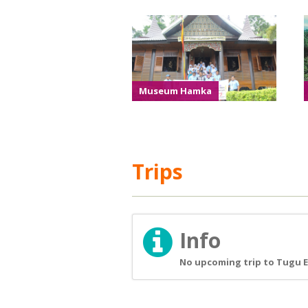
Museum Hamka
Trips
Info
No upcoming trip to Tugu E