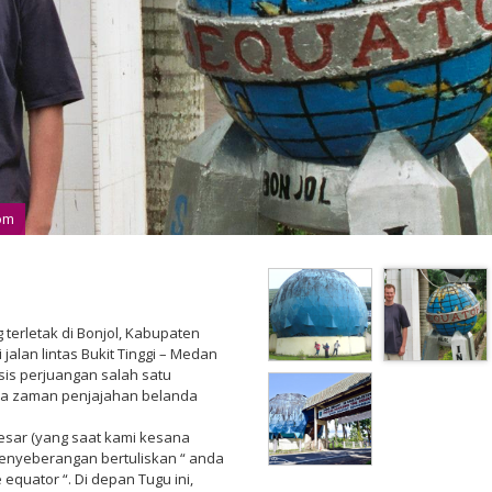
com
terletak di Bonjol, Kabupaten
jalan lintas Bukit Tinggi – Medan
sis perjuangan salah satu
da zaman penjajahan belanda
besar (yang saat kami kesana
enyeberangan bertuliskan “ anda
e equator “. Di depan Tugu ini,