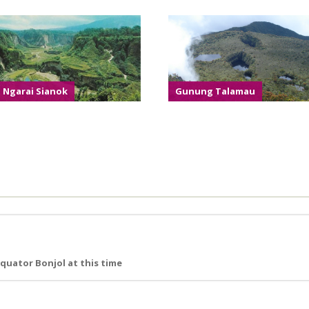
Ngarai Sianok
Gunung Talamau
quator Bonjol at this time