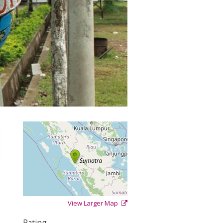
View Larger Map
+
−
⇧
Rating