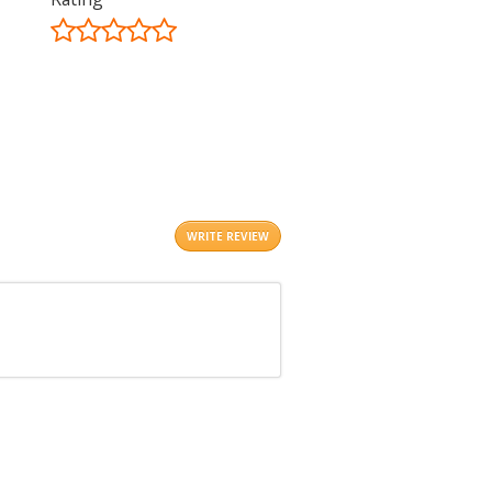
©
OpenStreetMap
contributors.
i
WRITE REVIEW