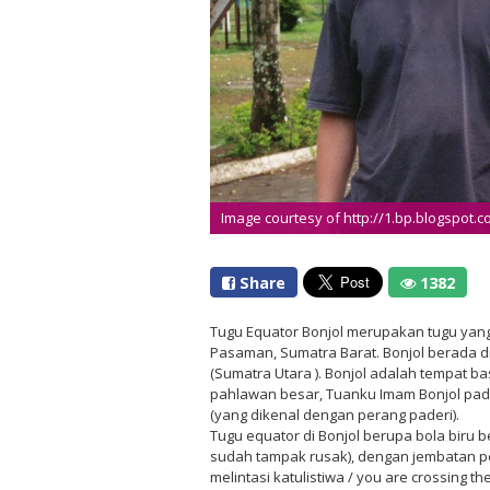
Image courtesy of http://1.bp.blogspot.
Share
1382
Tugu Equator Bonjol merupakan tugu yang 
Pasaman, Sumatra Barat. Bonjol berada di 
(Sumatra Utara ). Bonjol adalah tempat ba
pahlawan besar, Tuanku Imam Bonjol pa
(yang dikenal dengan perang paderi).
Tugu equator di Bonjol berupa bola biru 
sudah tampak rusak), dengan jembatan p
melintasi katulistiwa / you are crossing th