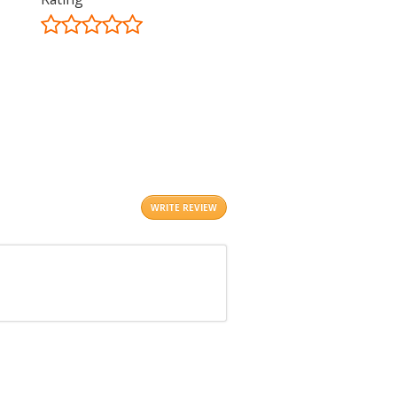
©
OpenStreetMap
contributors.
i
WRITE REVIEW