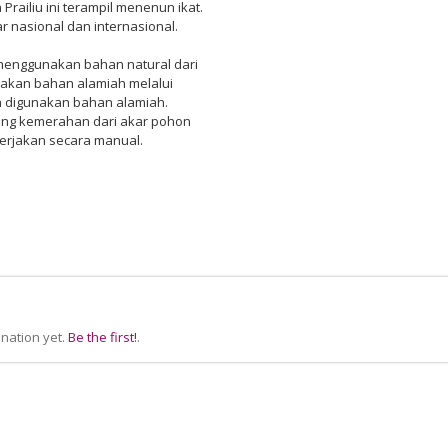
railiu ini terampil menenun ikat.
 nasional dan internasional.
 menggunakan bahan natural dari
nakan bahan alamiah melalui
n digunakan bahan alamiah.
ning kemerahan dari akar pohon
rjakan secara manual.
nation yet.
Be the first!
.