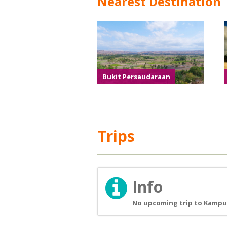
Nearest Destination
Bukit Persaudaraan
Trips
Info
No upcoming trip to Kampun