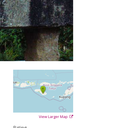
View Larger Map
+
−
⇧
Rating