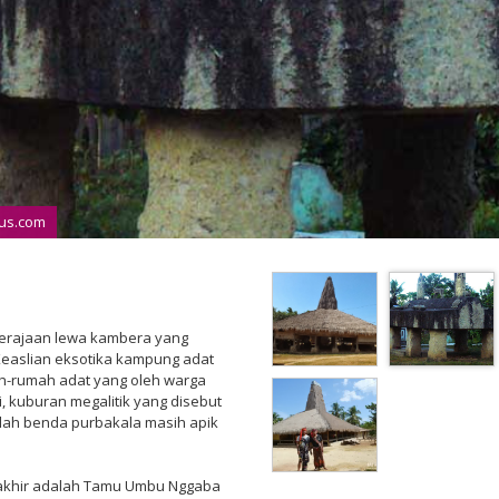
rus.com
kerajaan lewa kambera yang
Keaslian eksotika kampung adat
ah-rumah adat yang oleh warga
 kuburan megalitik yang disebut
umlah benda purbakala masih apik
akhir adalah Tamu Umbu Nggaba