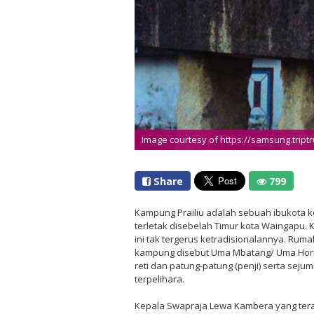
Image courtesy of https://samsung.tript
Share
799
Kampung Prailiu adalah sebuah ibukota 
terletak disebelah Timur kota Waingapu. 
ini tak tergerus ketradisionalannya. Rum
kampung disebut Uma Mbatang/ Uma Hori,
reti dan patung-patung (penji) serta sej
terpelihara.
Kepala Swapraja Lewa Kambera yang ter