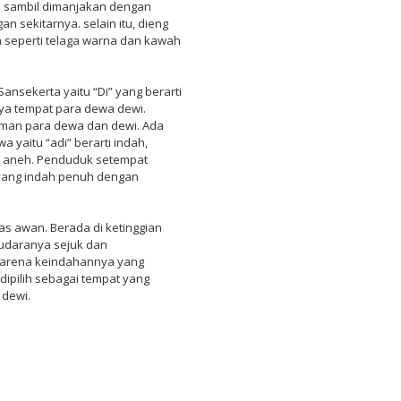
i sambil dimanjakan dengan
 sekitarnya. selain itu, dieng
seperti telaga warna dan kawah
Sansekerta yaitu “Di” yang berarti
nya tempat para dewa dewi.
aman para dewa dan dewi. Ada
 yaitu “adi” berarti indah,
a aneh. Penduduk setempat
yang indah penuh dengan
tas awan. Berada di ketinggian
 udaranya sejuk dan
 Karena keindahannya yang
dipilih sebagai tempat yang
dewi.