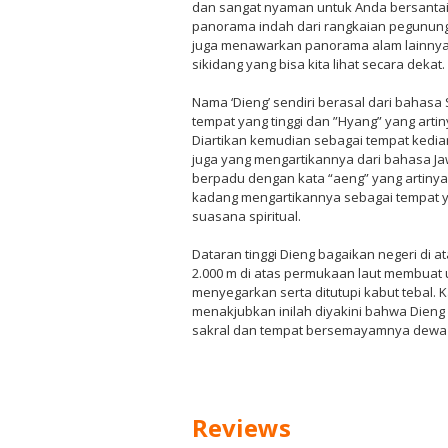
dan sangat nyaman untuk Anda bersanta
panorama indah dari rangkaian pegunungan
juga menawarkan panorama alam lainnya 
sikidang yang bisa kita lihat secara dekat.
Nama ‘Dieng’ sendiri berasal dari bahasa 
tempat yang tinggi dan ”Hyang” yang arti
Diartikan kemudian sebagai tempat kedi
juga yang mengartikannya dari bahasa Jawa
berpadu dengan kata “aeng” yang artiny
kadang mengartikannya sebagai tempat 
suasana spiritual.
Dataran tinggi Dieng bagaikan negeri di a
2.000 m di atas permukaan laut membuat
menyegarkan serta ditutupi kabut tebal.
menakjubkan inilah diyakini bahwa Dieng 
sakral dan tempat bersemayamnya dewa 
Reviews