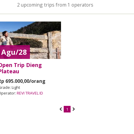
2 upcoming trips from 1 operators
Agu/28
Open Trip Dieng
Plateau
Rp 695.000,00/orang
Grade:
Light
Operator:
REVI TRAVEL ID
1