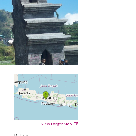
View Larger Map
+
−
⇧
Rating