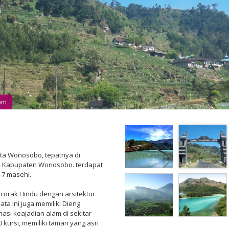
com
kota Wonosobo, tepatnya di
n Kabupaten Wonosobo. terdapat
-7 masehi.
rcorak Hindu dengan arsitektur
ata ini juga memiliki Dieng
si keajadian alam di sekitar
kursi, memiliki taman yang asri