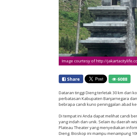
Image courtesy of http://jakartacitylife.
Share
6088
Dataran tinggi Dieng terletak 30 km dari 
perbatasan Kabupaten Banjarnegara da
bebrapa candi kuno peninggalan abad ke
Di tempat ini Anda dapat melihat candi be
yang indah dan unik. Selain itu daerah wis
Plateau Theater yang menyediakan informa
Dieng. Bioskop ini mampu menampung 100 