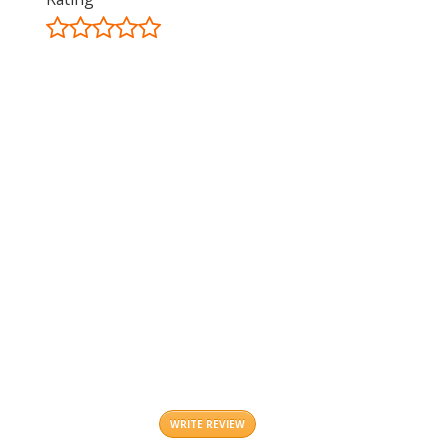
©
OpenStreetMap
contributors.
i
WRITE REVIEW