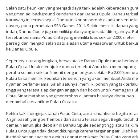
Salah satu keunikan yang menjadi daya tarik adalah keberadaan gu
yang menjadi background keindahan dari Danau Cipule. Danau terbaik
Karawang ini terasa sejuk. Danau ini konon pernah dijadikan venue 
dayung pada perhelatan SEA Games 2011. Selain memiliki danau yang
indah, Danau Cipule juga memiliki pulau yang berada ditengahnya. Pu
tersebur bernama Pulau Cinta yang memiliki luas sekitar 2.000 meter
persegi dan menjadi salah satu alasan utama wisatawan untuk berku
ke Danau Cipule.
Sepertinya kurang lengkap, berwisata ke Danau Cipule tanpa berlayar
Pulau Cinta. Untuk menuju ke danau tersebut Anda bisa menumpang
perahu selama sekitar 5 menit dengan ongkos sekitar Rp 2.000 per or
Pulau Cinta memiliki keunikan tersendiri yang akan membuat Anda m
nyaman berlama-lama. Salah satunya, memiliki pohon yang tak terlalu
tinggi yang terasa siap dengan anggun dan kokoh untuk memagari Pu
Cinta. Sinar matahari yang menerobos di antara hijaunya dedaunan
menambah kecantikan Pulau Cinta ini.
Ketika kaki menginjak tanah Pulau Cinta, aura romantisme begitu tera
Angin basah yang berhembus dari danau terasa segar. Begitu teduh 
damai. Namun, jika debit air di Danau Cipule sedang tinggi atau naik, 
Pulau Cinta juga tidak dapat dikunjungi karena tergenang air. Oleh ka
itu tidak setiap saat pengunjung dapat menikmati Pulau Cinta yang ada