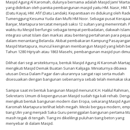
Masjid Agung Al Karomah, dulunya bernama adalah Masjid Jami’ Marta
yang didirikan oleh panitia pembangunan masjid yaitu HM. Nasir, HM. 
(Datu Kaya), HM. Afif (Datu Landak). Kepanitiaan ini didukung oleh Rad
Tumenggung Kesuma Yuda dan Mufti HM Noor. Sebagai pusat Keraja
Banjar, Martapura tercatat menjadi saksi 12 sultan yang memerintah.
waktu itu Mesjid berfungsi sebagai tempat peribadatan, dakwah Islam
integrasi umat Islam dan markas atau benteng pertahanan para peju
dalam menantang Belanda. Akibat pembakaran Kampung Pasayanga
Masjid Martapura, muncul keinginan membangun Masjid yang lebih be
Tahun 1280 Hijriyah atau 1863 Masehi, pembangunan masjid pun dimul
Dilihat dari segi arsitekturnya, bentuk Masjid Agung Al Karomah Marta
mengikuti Masjid Demak Buatan Sunan Kalijaga. Miniaturnya dibawa
utusan Desa Dalam Pagar dan ukurannya sangat rapi serta mudah
disesuaikan dengan bangunan sebenarnya sebab telah memakai ska
Sampai saat ini bentuk bangunan Masjid menurut K.H. Halilul Rahman,
Sekretaris Umum di kepengurusan Masjid sudah tiga kali rehab. Deng
mengikuti bentuk bangunan modern dan Eropa, sekarang Masjid Agun
Karomah Martapura terlihat lebih megah. Meski bergaya modern, emp
tiang Ulin yang menjadi Saka Guru peninggalan bangunan pertama Ma
masih tegak di tengah. Tiang ini dikelilingi puluhan tiang beton yang
menyebar di dalam Masjid.