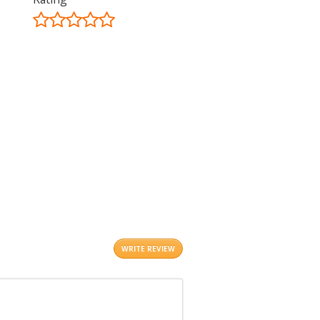
©
OpenStreetMap
contributors.
i
WRITE REVIEW