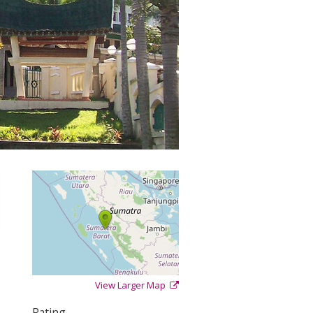
View Larger Map
+
−
⇧
Rating