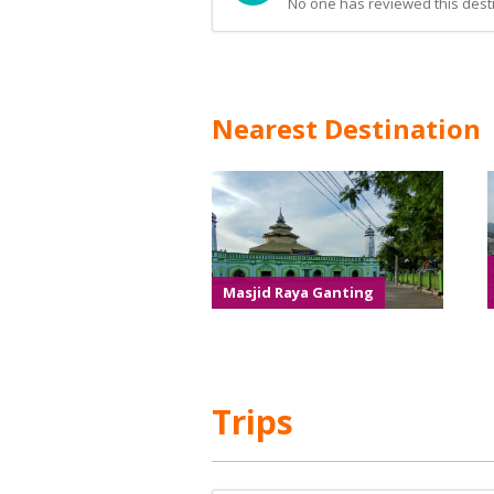
No one has reviewed this desti
Nearest Destination
Masjid Raya Ganting
Trips