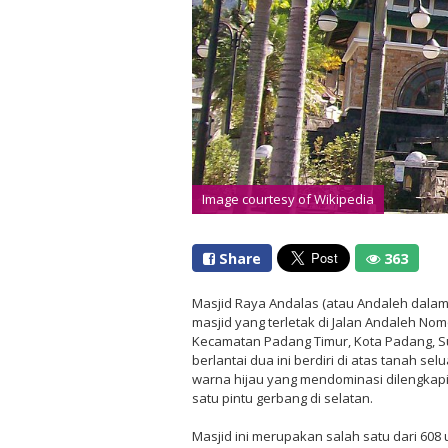
Image courtesy of Wikipedia
Share
363
Masjid Raya Andalas (atau Andaleh dala
masjid yang terletak di Jalan Andaleh Nom
Kecamatan Padang Timur, Kota Padang, Su
berlantai dua ini berdiri di atas tanah se
warna hijau yang mendominasi dilengkapi
satu pintu gerbang di selatan.
Masjid ini merupakan salah satu dari 608