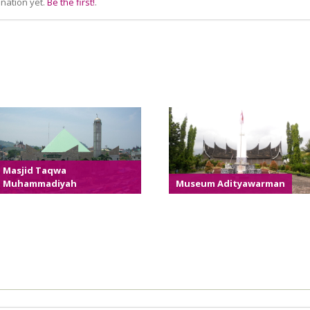
nation yet.
Be the first!
.
Masjid Taqwa
Muhammadiyah
Museum Adityawarman