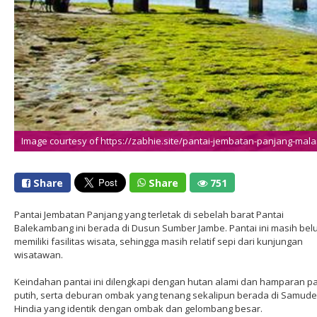
Image courtesy of https://zabhie.site/pantai-jembatan-panjang-mala
Share
Share
751
Pantai Jembatan Panjang yang terletak di sebelah barat Pantai
Balekambang ini berada di Dusun Sumber Jambe. Pantai ini masih be
memiliki fasilitas wisata, sehingga masih relatif sepi dari kunjungan
wisatawan.
Keindahan pantai ini dilengkapi dengan hutan alami dan hamparan pa
putih, serta deburan ombak yang tenang sekalipun berada di Samude
Hindia yang identik dengan ombak dan gelombang besar.