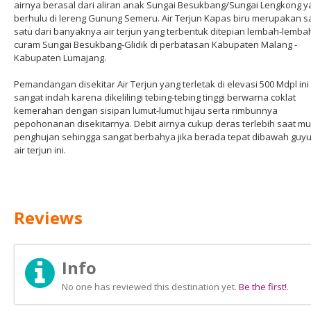
airnya berasal dari aliran anak Sungai Besukbang/Sungai Lengkong y
berhulu di lereng Gunung Semeru. Air Terjun Kapas biru merupakan s
satu dari banyaknya air terjun yang terbentuk ditepian lembah-lemba
curam Sungai Besukbang-Glidik di perbatasan Kabupaten Malang -
Kabupaten Lumajang.
Pemandangan disekitar Air Terjun yang terletak di elevasi 500 Mdpl ini
sangat indah karena dikelilingi tebing-tebing tinggi berwarna coklat
kemerahan dengan sisipan lumut-lumut hijau serta rimbunnya
pepohonanan disekitarnya. Debit airnya cukup deras terlebih saat m
penghujan sehingga sangat berbahya jika berada tepat dibawah guy
air terjun ini.
Reviews
Info
No one has reviewed this destination yet.
Be the first!
.