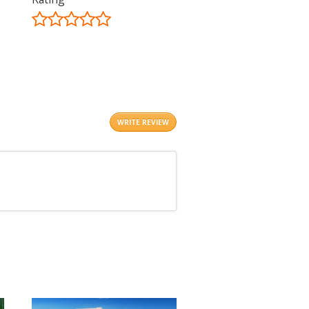
©
OpenStreetMap
contributors.
i
WRITE REVIEW