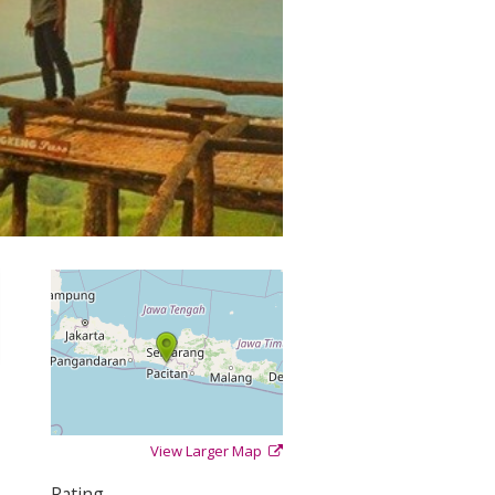
View Larger Map
+
−
⇧
Rating