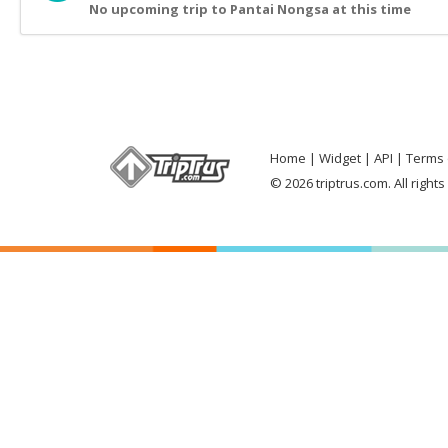
No upcoming trip to Pantai Nongsa at this time
Home
Widget
API
Terms 
© 2026 triptrus.com. All right