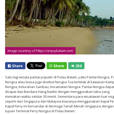
Image courtesy of https://enjoybatam.com
Share
Share
250
Satu lagi wisata pantai populer di Pulau Batam, yaitu Pantai Nongsa. P
Nongsa atau biasa juga disebut Nongsa Tua terletak di kawasan Kam
Nongsa, Kelurahan Sambau, Kecamatan Nongsa. Pantai Nongsa dapa
dicapai dari Bandara Hang Nadim dengan menggunakan taksi yang
memakan waktu sekitar 30 menit. Sementara para wisatawan luar nege
seperti dari Singapura dan Malaysia biasanya menggunakan Kapal Fer
Kapal Ferry ini bersandar di dermaga Tanah Merah Singapura dengan
tujuan Terminal Ferry Nongsa di Pulau Batam.