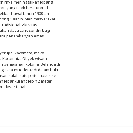
akhirnya meninggalkan lobang
ran yang tidak beraturan di
ketika di awal tahun 1900-an
bong. Saat ini oleh masyarakat
adisional. Aktivitas
kan daya tarik sendiri bagi
t cara penambangan emas
nyerupai kacamata, maka
g Kacamata. Obyek wisata
 penjajahan kolonial Belanda di
 Goa ini terletak di dalam bukit
akan salah satu pintu masuk ke
 lebar kurang lebih 2 meter
ri dasar tanah.