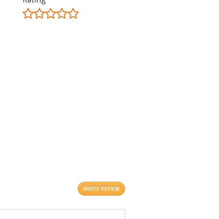
©
OpenStreetMap
contributors.
i
WRITE REVIEW