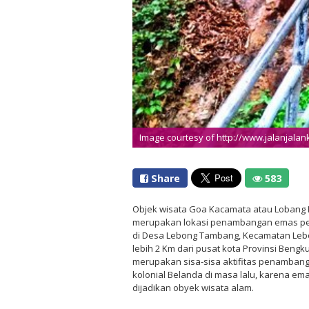
Image courtesy of http://www.jalanjalan
Share
583
Objek wisata Goa Kacamata atau Lobang
merupakan lokasi penambangan emas pen
di Desa Lebong Tambang, Kecamatan Lebo
lebih 2 Km dari pusat kota Provinsi Bengku
merupakan sisa-sisa aktifitas penamban
kolonial Belanda di masa lalu, karena em
dijadikan obyek wisata alam.