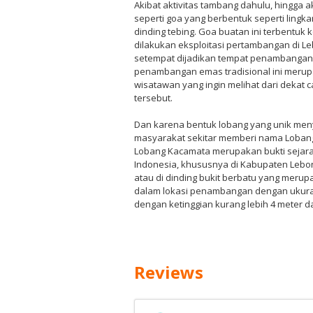
Akibat aktivitas tambang dahulu, hingga 
seperti goa yang berbentuk seperti lingka
dinding tebing. Goa buatan ini terbentuk 
dilakukan eksploitasi pertambangan di Le
setempat dijadikan tempat penambangan tr
penambangan emas tradisional ini merupa
wisatawan yang ingin melihat dari deka
tersebut.
Dan karena bentuk lobang yang unik me
masyarakat sekitar memberi nama Loban
Lobang Kacamata merupakan bukti sejarah
Indonesia, khususnya di Kabupaten Lebong.
atau di dinding bukit berbatu yang merup
dalam lokasi penambangan dengan ukuran
dengan ketinggian kurang lebih 4 meter da
Reviews