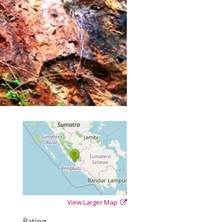
View Larger Map
+
−
⇧
Rating