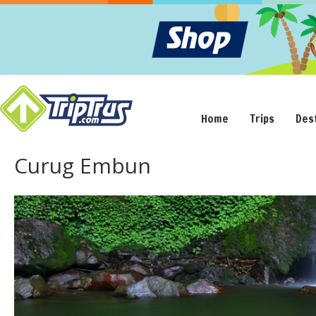
Home
Trips
Des
Curug Embun