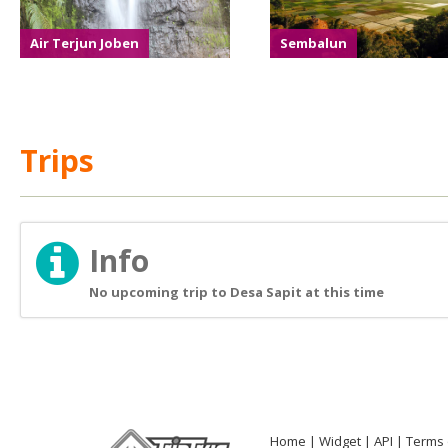
Air Terjun Joben
Sembalun
Trips
Info
No upcoming trip to Desa Sapit at this time
Home
Widget
API
Terms 