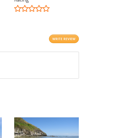
©
OpenStreetMap
contributors.
i
WRITE REVIEW