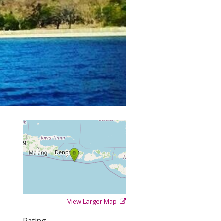
View Larger Map
+
−
⇧
Rating