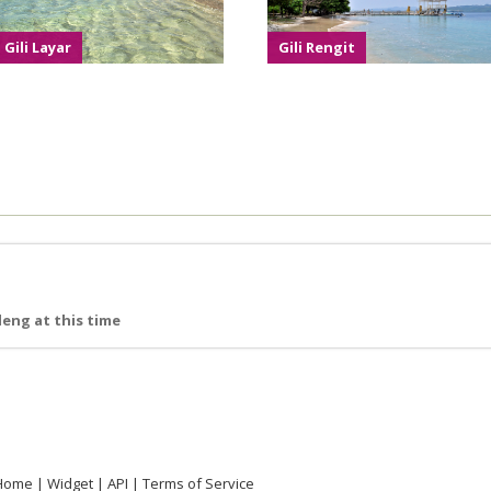
Gili Layar
Gili Rengit
leng at this time
Home
Widget
API
Terms of Service