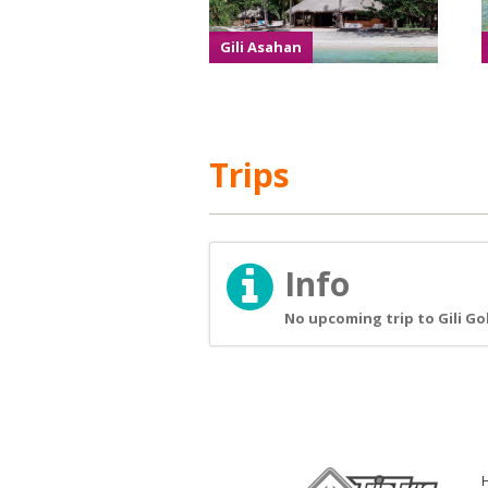
Gili Asahan
Trips
Info
No upcoming trip to Gili Go