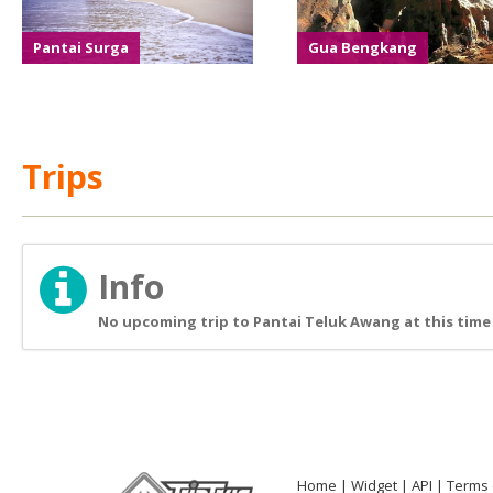
Pantai Surga
Gua Bengkang
Trips
Info
No upcoming trip to Pantai Teluk Awang at this time
Home
Widget
API
Terms 