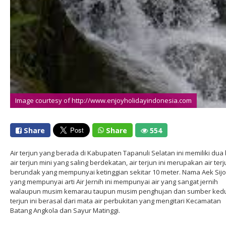
Image courtesy of http://www.enjoyholidayindonesia.com
Image courtesy of https://sodtravel.wordpress.com
Share
Share
554
Air terjun yang berada di Kabupaten Tapanuli Selatan ini memiliki dua
air terjun mini yang saling berdekatan, air terjun ini merupakan air ter
berundak yang mempunyai ketinggian sekitar 10 meter. Nama Aek Sijo
yang mempunyai arti Air Jernih ini mempunyai air yang sangat jernih
walaupun musim kemarau taupun musim penghujan dan sumber kedu
terjun ini berasal dari mata air perbukitan yang mengitari Kecamatan
Batang Angkola dan Sayur Matinggi.