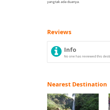
yang tak ada duanya.
Reviews
Info
No one has reviewed this desti
Nearest Destination