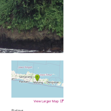
View Larger Map
+
−
⇧
Rating