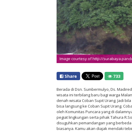
Image courtesy of http://surabaya.pand
Share
733
Berada di Dsn. Sumbermulyo, Ds. Madired
wisata ini terbilang baru bagi warga Mal
denah wisata Coban Supit Urang. Jadi bila
bisa langsung ke Coban Supit Urang. Coban
oleh Komunitas Puncara yang di dalamnya
pegiat lingkungan serta pihak Tahura R.So
disuguhkan pemandangan yang berbeda d
biasanya. Kamu akan diajak mendaki teb