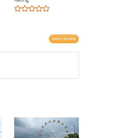
©
OpenStreetMap
contributors.
i
WRITE REVIEW