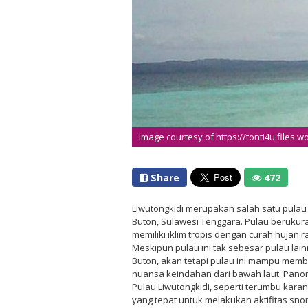
Image courtesy of https://tonti4u.files.
Share
472
Liwutongkidi merupakan salah satu pulau 
Buton, Sulawesi Tenggara. Pulau berukuran
memiliki iklim tropis dengan curah hujan r
Meskipun pulau ini tak sebesar pulau lai
Buton, akan tetapi pulau ini mampu mem
nuansa keindahan dari bawah laut. Pano
Pulau Liwutongkidi, seperti terumbu karang
yang tepat untuk melakukan aktifitas snor