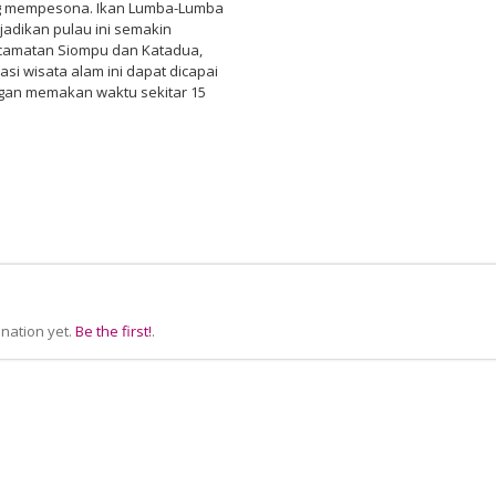
yang mempesona. Ikan Lumba-Lumba
jadikan pulau ini semakin
Kecamatan Siompu dan Katadua,
si wisata alam ini dapat dicapai
engan memakan waktu sekitar 15
nation yet.
Be the first!
.