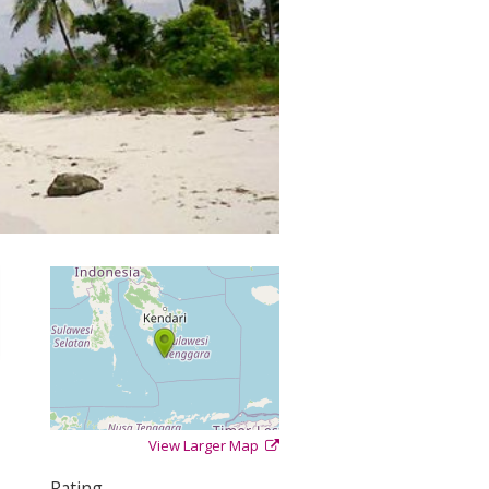
View Larger Map
+
−
⇧
Rating