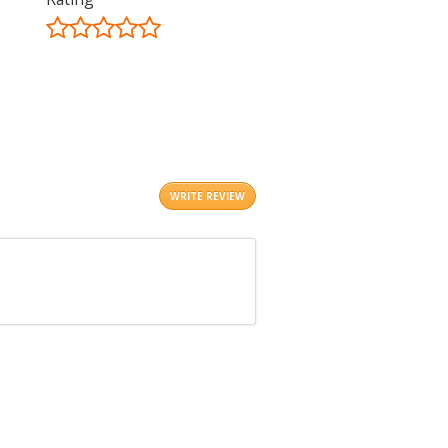
©
OpenStreetMap
contributors.
i
WRITE REVIEW