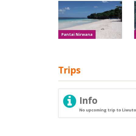
Pantai Nirwana
Trips
Info
No upcoming trip to Liwuto