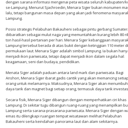
dengan sarana informasi mengenai peta wisata seluruh kabupaten/k
se-Lampung. Menurut Sjachroedin, Menara Siger bukan monumen ma
lalu, tetapi bangunan masa depan yang akan jadi fenomena masyara
Lampung.
Posisi strategis Pelabuhan Bakauheni sebagai pintu gerbang Sumater
diibaratkan sebagai mulut naga yang memuntahkan kurang lebih 80 r
ton hasil-hasil pertanian per hari. Menara Siger kebanggaan masyara
Lampung tersebut berada di atas bukit dengan ketinggian 110 meter di
permukaan laut. Menara Siger adalah simbol Lampung. Ia bukan hany
menjadi ikon pariwisata, tetapi dapat menjadi ikon dalam segala hal:
keagamaan, seni dan budaya, pendidikan.
Menata Siger adalah paduan antara land mark dan pariwisata. Bagi
Anshori, Menara Siger ibarat gadis cantik yang akan memancing setia
orang untuk melamarnya. Maksudnya, Menara Siger akan menumbu
daya tarik dan magnet bagi setiap orang, termasuk daya tarik investas
Secara fisik, Menara Siger dibangun dengan memperhatikan ciri khas
Lampung. Di sekitar tugu dibangun ruang-ruang yang menampilkan b
Lampung serta sarana-prasarana pariwisata. Menara Siger dengan w
emas itu dilengkapi ruangan tempat wisatawan melihat Pelabuhan
Bakauheni serta keindahan panorama laut dan alam sekitarnya.