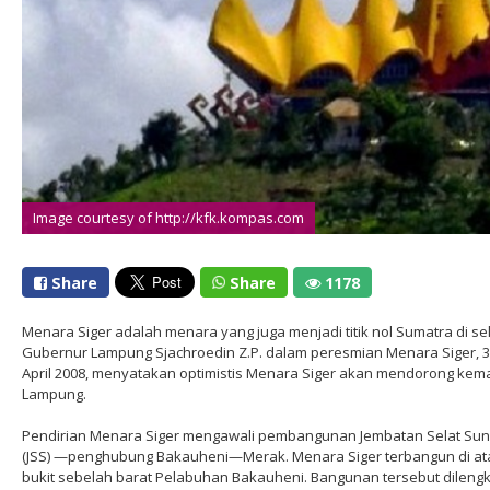
Image courtesy of http://kfk.kompas.com
Share
Share
1178
Menara Siger adalah menara yang juga menjadi titik nol Sumatra di se
Gubernur Lampung Sjachroedin Z.P. dalam peresmian Menara Siger, 
April 2008, menyatakan optimistis Menara Siger akan mendorong kem
Lampung.
Pendirian Menara Siger mengawali pembangunan Jembatan Selat Su
(JSS) —penghubung Bakauheni—Merak. Menara Siger terbangun di at
bukit sebelah barat Pelabuhan Bakauheni. Bangunan tersebut dileng