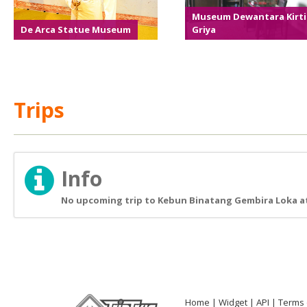
Museum Dewantara Kirti
De Arca Statue Museum
Griya
Trips
Info
No upcoming trip to Kebun Binatang Gembira Loka at
Home
Widget
API
Terms 