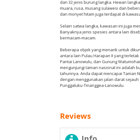
dan 32 jenis burung langka. Hewan langka
muara, rusa, musang sulawesi dan beberap
dan monyet hitam juga terdapat di kawasa
Selain satwa langka, kawasan ini juga mem
Banyaknya jenis spesies antara lain dis
bermacam-macam.
Beberapa objek yang menarik untuk dikunj
antara lain Pulau Harapan II yang terleta
Pantai Lanowulu, dan Gunung Watumohai.
mengunjungi taman nasional ini adalah bul
tahunnya. Anda dapat mencapai Taman Na
dengan menggunakan jalan darat sejauh 1
Punggaluku-Tinanggea-Lanowulu.
Reviews
Info