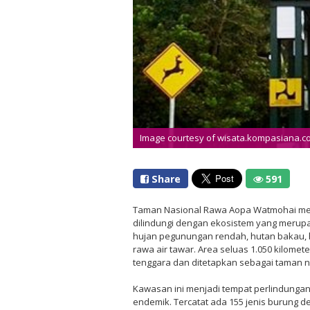
Image courtesy of wisata.kompasiana.c
Share
591
Taman Nasional Rawa Aopa Watmohai me
dilindungi dengan ekosistem yang merup
hujan pegunungan rendah, hutan bakau, 
rawa air tawar. Area seluas 1.050 kilometer
tenggara dan ditetapkan sebagai taman n
Kawasan ini menjadi tempat perlindunga
endemik. Tercatat ada 155 jenis burung d