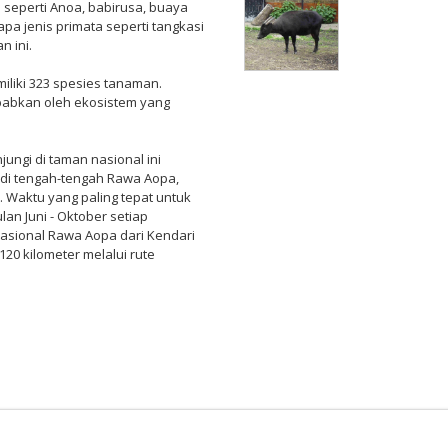
 seperti Anoa, babirusa, buaya
a jenis primata seperti tangkasi
n ini.
iliki 323 spesies tanaman.
ebabkan oleh ekosistem yang
ungi di taman nasional ini
k di tengah-tengah Rawa Aopa,
 Waktu yang paling tepat untuk
an Juni - Oktober setiap
sional Rawa Aopa dari Kendari
20 kilometer melalui rute