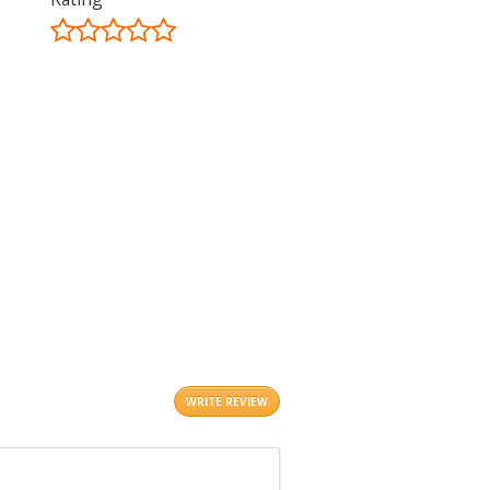
©
OpenStreetMap
contributors.
i
WRITE REVIEW