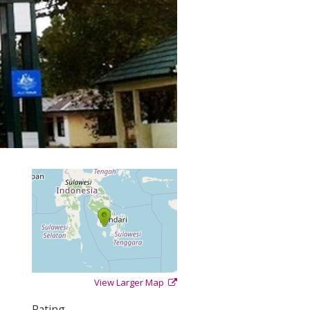
View Larger Map
+
−
⇧
Rating