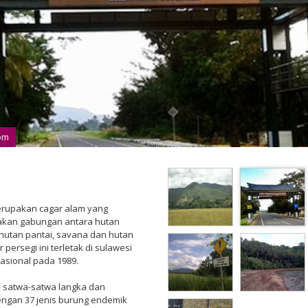
om
rupakan cagar alam yang
akan gabungan antara hutan
hutan pantai, savana dan hutan
 persegi ini terletak di sulawesi
asional pada 1989.
n satwa-satwa langka dan
engan 37 jenis burung endemik