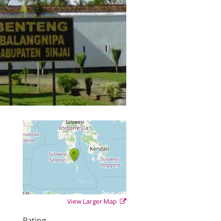
View Larger Map
+
−
⇧
Rating