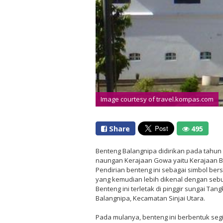
Image courtesy of travel.kompas.com
Share
495
Benteng Balangnipa didirikan pada tahun 
naungan Kerajaan Gowa yaitu Kerajaan Bu
Pendirian benteng ini sebagai simbol ber
yang kemudian lebih dikenal dengan sebu
Benteng ini terletak di pinggir sungai Ta
Balangnipa, Kecamatan Sinjai Utara.
Pada mulanya, benteng ini berbentuk segi