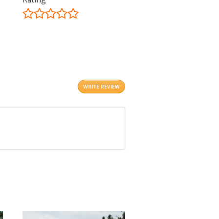
©
OpenStreetMap
contributors.
i
WRITE REVIEW