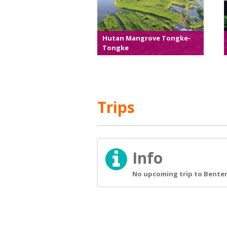
Hutan Mangrove Tongke-
Tongke
Trips
Info
No upcoming trip to Benten