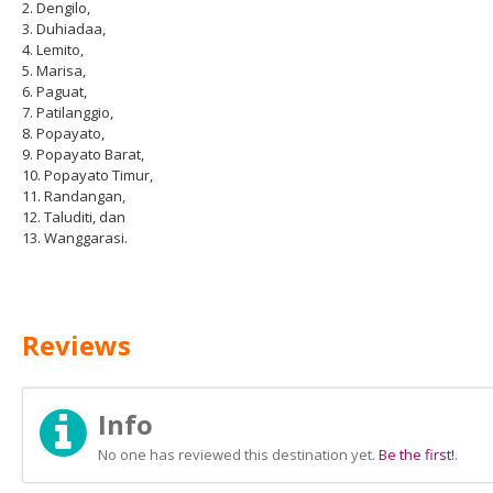
2. Dengilo,
3. Duhiadaa,
4. Lemito,
5. Marisa,
6. Paguat,
7. Patilanggio,
8. Popayato,
9. Popayato Barat,
10. Popayato Timur,
11. Randangan,
12. Taluditi, dan
13. Wanggarasi.
Reviews
Info
No one has reviewed this destination yet.
Be the first!
.