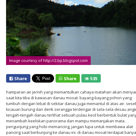
Image courtesy of http://2.bp.blogspot.com
Share
Share
535
hamparan air jernih yang memantulkan cahaya matahari akan meny
saat kita tiba di kawasan danau mooat. bayang-bayang pohon yang
tumbuh dengan lebat di sekitar danau juga memantul di atas air. sesek
kicauan burung dan derik serangga terdengar di sela-sela desau angin
tengah-tengah danau terlihat sebuah pulau kecil berbentuk bulat yan
menambah keelokan panorama dan mampu memanjakan mata.
pengunjung yang hobi memancing, jangan lupa untuk membawa alat
pancing saat berkunjung ke danau ini. di danau mooat terdapat bany