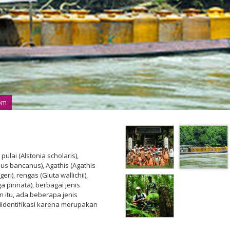
com
lai (Alstonia scholaris),
lus bancanus), Agathis (Agathis
ri), rengas (Gluta wallichii),
a pinnata), berbagai jenis
n itu, ada beberapa jenis
identifikasi karena merupakan