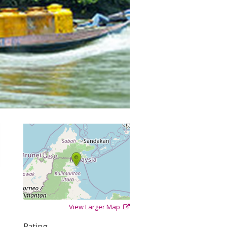
View Larger Map
+
−
⇧
Rating