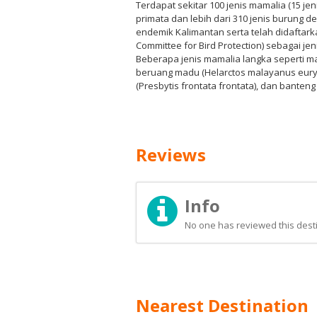
Terdapat sekitar 100 jenis mamalia (15 jen
primata dan lebih dari 310 jenis burung d
endemik Kalimantan serta telah didaftarka
Committee for Bird Protection) sebagai je
Beberapa jenis mamalia langka seperti m
beruang madu (Helarctos malayanus eurysp
(Presbytis frontata frontata), dan banteng 
Reviews
Info
No one has reviewed this desti
Nearest Destination