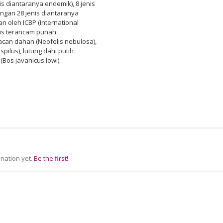
is diantaranya endemik), 8 jenis
engan 28 jenis diantaranya
n oleh ICBP (International
nis terancam punah.
acan dahan (Neofelis nebulosa),
ilus), lutung dahi putih
(Bos javanicus lowi).
nation yet.
Be the first!
.