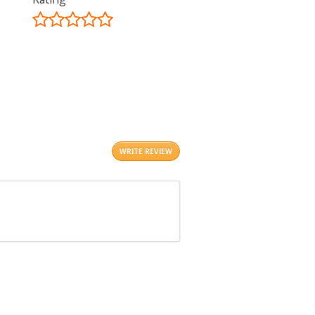
©
OpenStreetMap
contributors.
i
WRITE REVIEW