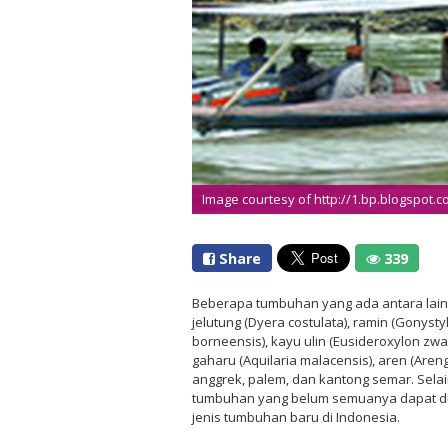
Image courtesy of http://1.bp.blogspot.
Share
339
Beberapa tumbuhan yang ada antara lain pu
jelutung (Dyera costulata), ramin (Gonysty
borneensis), kayu ulin (Eusideroxylon zwage
gaharu (Aquilaria malacensis), aren (Areng
anggrek, palem, dan kantong semar. Selai
tumbuhan yang belum semuanya dapat di
jenis tumbuhan baru di Indonesia.