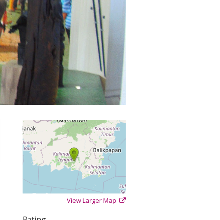
View Larger Map
+
−
⇧
Rating