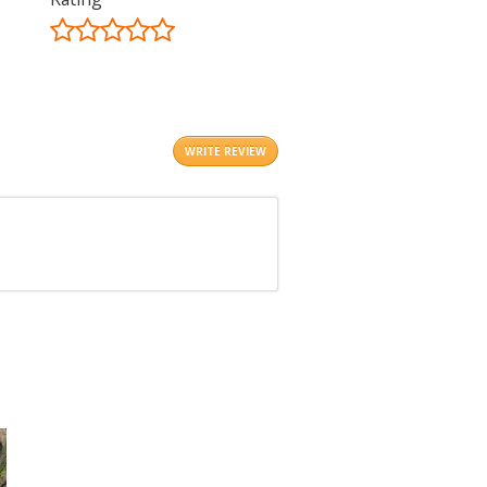
©
OpenStreetMap
contributors.
i
WRITE REVIEW