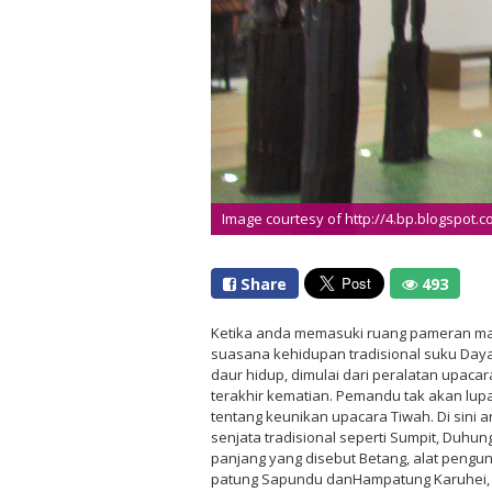
Image courtesy of http://4.bp.blogspot.
Share
493
Ketika anda memasuki ruang pameran m
suasana kehidupan tradisional suku Daya
daur hidup, dimulai dari peralatan upaca
terakhir kematian. Pemandu tak akan lu
tentang keunikan upacara Tiwah. Di sini 
senjata tradisional seperti Sumpit, Duhu
panjang yang disebut Betang, alat pengun
patung Sapundu danHampatung Karuhei, 