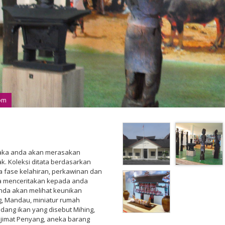
com
aka anda akan merasakan
k. Koleksi ditata berdasarkan
ra fase kelahiran, perkawinan dan
pa menceritakan kepada anda
anda akan melihat keunikan
ng, Mandau, miniatur rumah
dang ikan yang disebut Mihing,
jimat Penyang, aneka barang