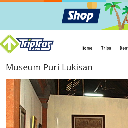
Home
Trips
Des
Museum Puri Lukisan