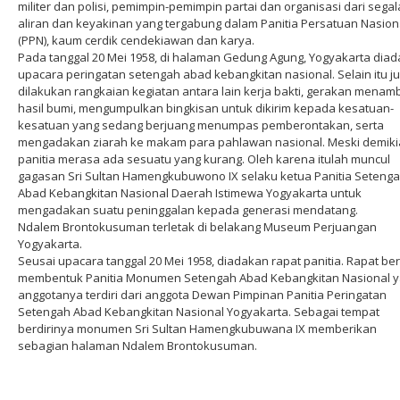
militer dan polisi, pemimpin-pemimpin partai dan organisasi dari segal
aliran dan keyakinan yang tergabung dalam Panitia Persatuan Nasion
(PPN), kaum cerdik cendekiawan dan karya.
Pada tanggal 20 Mei 1958, di halaman Gedung Agung, Yogyakarta dia
upacara peringatan setengah abad kebangkitan nasional. Selain itu j
dilakukan rangkaian kegiatan antara lain kerja bakti, gerakan menam
hasil bumi, mengumpulkan bingkisan untuk dikirim kepada kesatuan-
kesatuan yang sedang berjuang menumpas pemberontakan, serta
mengadakan ziarah ke makam para pahlawan nasional. Meski demiki
panitia merasa ada sesuatu yang kurang. Oleh karena itulah muncul
gagasan Sri Sultan Hamengkubuwono IX selaku ketua Panitia Seteng
Abad Kebangkitan Nasional Daerah Istimewa Yogyakarta untuk
mengadakan suatu peninggalan kepada generasi mendatang.
Ndalem Brontokusuman terletak di belakang Museum Perjuangan
Yogyakarta.
Seusai upacara tanggal 20 Mei 1958, diadakan rapat panitia. Rapat ber
membentuk Panitia Monumen Setengah Abad Kebangkitan Nasional 
anggotanya terdiri dari anggota Dewan Pimpinan Panitia Peringatan
Setengah Abad Kebangkitan Nasional Yogyakarta. Sebagai tempat
berdirinya monumen Sri Sultan Hamengkubuwana IX memberikan
sebagian halaman Ndalem Brontokusuman.