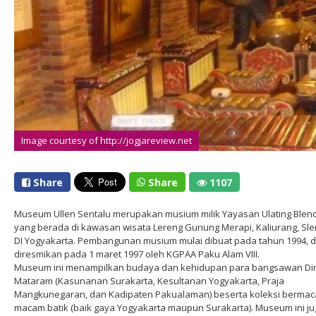
Image courtesy of http://jogjareview.net
Share
Share
1107
Museum Ullen Sentalu merupakan musium milik Yayasan Ulating Blen
yang berada di kawasan wisata Lereng Gunung Merapi, Kaliurang, Sl
DI Yogyakarta. Pembangunan musium mulai dibuat pada tahun 1994, 
diresmikan pada 1 maret 1997 oleh KGPAA Paku Alam VIII.
Museum ini menampilkan budaya dan kehidupan para bangsawan Din
Mataram (Kasunanan Surakarta, Kesultanan Yogyakarta, Praja
Mangkunegaran, dan Kadipaten Pakualaman) beserta koleksi berma
macam batik (baik gaya Yogyakarta maupun Surakarta). Museum ini j