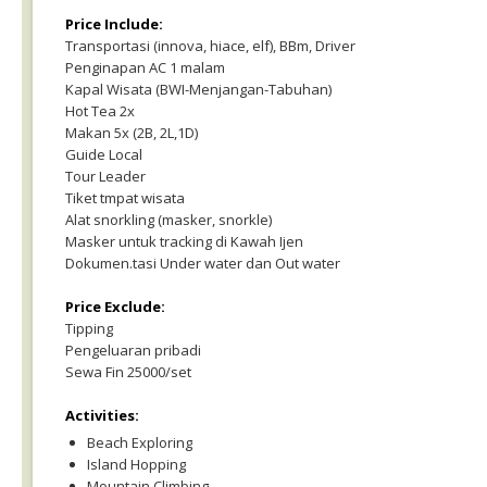
Price Include:
Transportasi (innova, hiace, elf), BBm, Driver
Penginapan AC 1 malam
Kapal Wisata (BWI-Menjangan-Tabuhan)
Hot Tea 2x
Makan 5x (2B, 2L,1D)
Guide Local
Tour Leader
Tiket tmpat wisata
Alat snorkling (masker, snorkle)
Masker untuk tracking di Kawah Ijen
Dokumen.tasi Under water dan Out water
Price Exclude:
Tipping
Pengeluaran pribadi
Sewa Fin 25000/set
Activities:
Beach Exploring
Island Hopping
Mountain Climbing