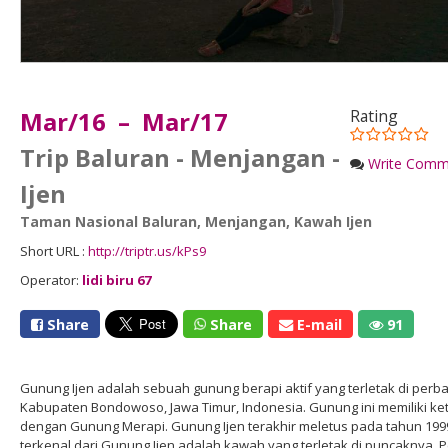
Mar/16 – Mar/17
Rating
Trip Baluran - Menjangan -
Write Comm
Ijen
Taman Nasional Baluran
,
Menjangan
,
Kawah Ijen
Short URL :
http://triptr.us/kPs9
Operator:
lidi biru 67
Share
Share
E-mail
91
Gunung Ijen adalah sebuah gunung berapi aktif yang terletak di pe
Kabupaten Bondowoso, Jawa Timur, Indonesia. Gunung ini memiliki ke
dengan Gunung Merapi. Gunung Ijen terakhir meletus pada tahun 199
terkenal dari Gunung Ijen adalah kawah yang terletak di puncaknya. P