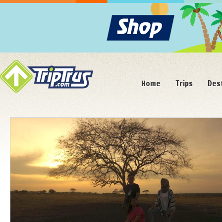
Home
Trips
Des