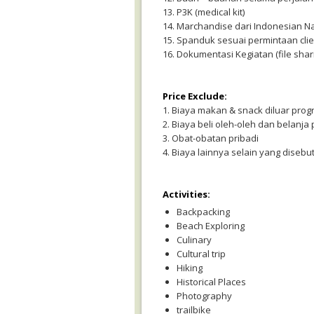
13. P3K (medical kit)
14. Marchandise dari Indonesian N
15. Spanduk sesuai permintaan clien
16. Dokumentasi Kegiatan (file shar
Price Exclude:
1. Biaya makan & snack diluar prog
2. Biaya beli oleh-oleh dan belanja 
3. Obat-obatan pribadi
4. Biaya lainnya selain yang disebu
Activities:
Backpacking
Beach Exploring
Culinary
Cultural trip
Hiking
Historical Places
Photography
trailbike