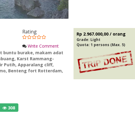
Rating
Rp 2.967.000,00 / orang
Grade:
Light
Quota: 1 persons (Max. 5)
Write Comment
it buntu burake
,
makam adat
imbuang
,
Karst Rammang-
ir Putih
,
Apparalang cliff
,
emo
,
Benteng fort Rotterdam
,
308