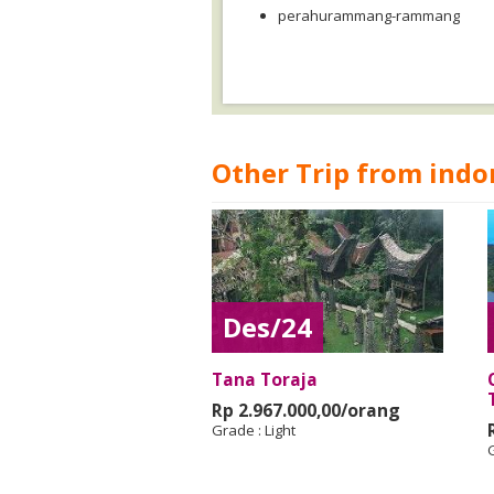
perahurammang-rammang
Other Trip from indo
Des/24
Tana Toraja
Rp 2.967.000,00/orang
Grade :
Light