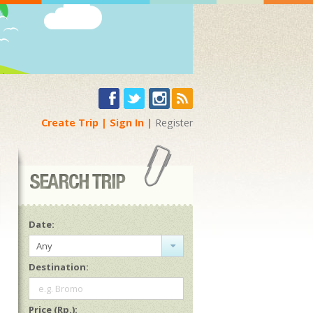
Create Trip
Sign In
Register
Date:
Any
Destination:
e.g. Bromo
Price (Rp.):