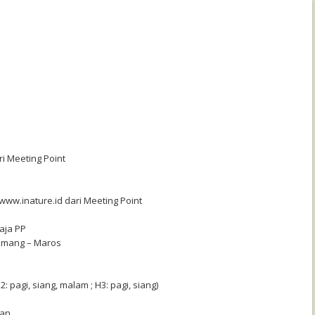
ri Meeting Point
www.inature.id dari Meeting Point
raja PP
mmang – Maros
 pagi, siang, malam ; H3: pagi, siang)
nan