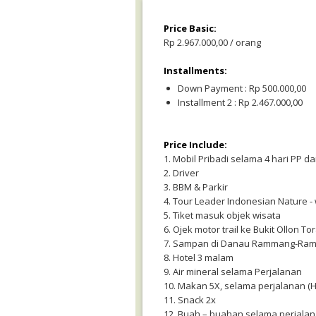
Price Basic:
Rp 2.967.000,00 / orang
Installments:
Down Payment : Rp 500.000,00
Installment 2 : Rp 2.467.000,00
Price Include:
1. Mobil Pribadi selama 4 hari PP da
2. Driver
3. BBM & Parkir
4. Tour Leader Indonesian Nature - 
5. Tiket masuk objek wisata
6. Ojek motor trail ke Bukit Ollon To
7. Sampan di Danau Rammang-Ra
8. Hotel 3 malam
9. Air mineral selama Perjalanan
10. Makan 5X, selama perjalanan (H2:
11. Snack 2x
12. Buah – buahan selama perjala