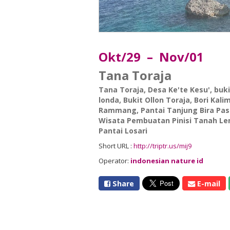
Okt/29 – Nov/01
Tana Toraja
Tana Toraja
,
Desa Ke'te Kesu'
,
buk
londa
,
Bukit Ollon Toraja
,
Bori Kal
Rammang
,
Pantai Tanjung Bira Pas
Wisata Pembuatan Pinisi Tanah L
Pantai Losari
Short URL :
http://triptr.us/mij9
Operator:
indonesian nature id
Share
E-mail