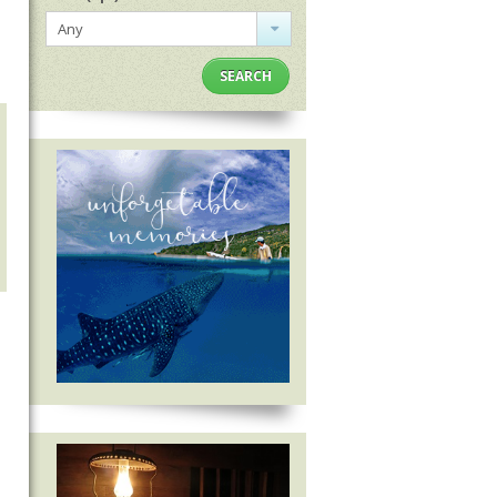
Any
SEARCH