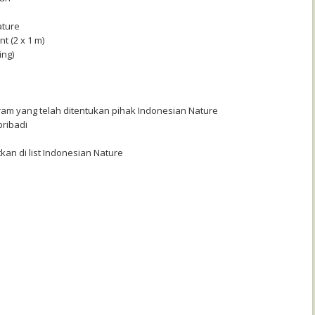
ature
t (2 x 1 m)
ing)
ram yang telah ditentukan pihak Indonesian Nature
pribadi
tkan di list Indonesian Nature