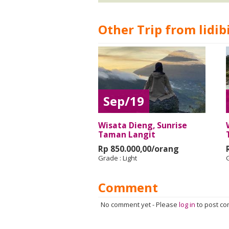
Other Trip from lidib
Sep/19
Wisata Dieng, Sunrise
Taman Langit
Rp 850.000,00/orang
Grade :
Light
Comment
No comment yet
-
Please
log in
to post c