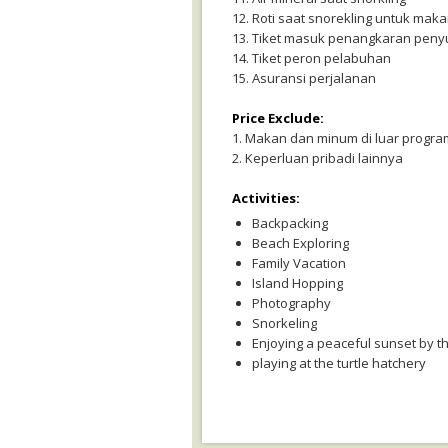
12. Roti saat snorekling untuk maka
13. Tiket masuk penangkaran penyu
14. Tiket peron pelabuhan
15. Asuransi perjalanan
Price Exclude:
1. Makan dan minum di luar progra
2. Keperluan pribadi lainnya
Activities:
Backpacking
Beach Exploring
Family Vacation
Island Hopping
Photography
Snorkeling
Enjoying a peaceful sunset by t
playing at the turtle hatchery