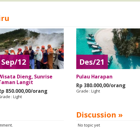
iru
Sep/12
Des/21
Wisata Dieng, Sunrise
Pulau Harapan
Taman Langit
Rp 380.000,00/orang
Rp 850.000,00/orang
Grade :
Light
Grade :
Light
Discussion »
omment.
No topic yet