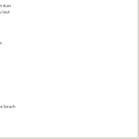
n ikan
 laut
m
he beach