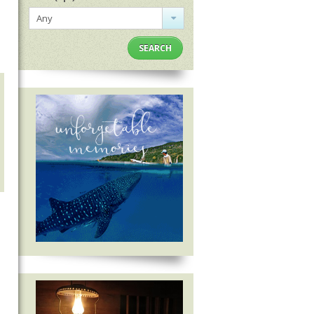
Any
SEARCH