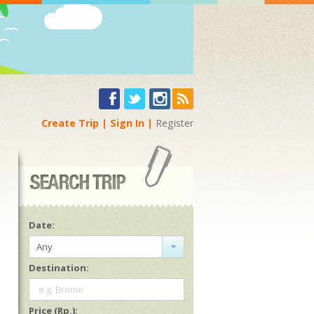
Create Trip
Sign In
Register
Date:
Any
Destination:
e.g. Bromo
Price (Rp.):