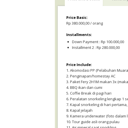
Price Basic:
Rp 380.000,00 / orang
Installments:
Down Payment : Rp 100.000,00
Installment 2 : Rp 280.000,00
Price Include:
1. Akomodasi PP (Pelabuhan Muara
2. Penginapan/homestay AC
3. Paket Fery 2H1M makan 3x (maka
4. BBQ ikan dan cumi
5. Coffie Break di pagi hari
6. Peralatan snorkeling lengkap 1 s
7. Kapal snorkeling di hari pertama,
8. Kapal jelajah
9. Kamera underwater (foto dalam l
10. Tour guide asli orang pulau
11. Air mineral saat snorkling