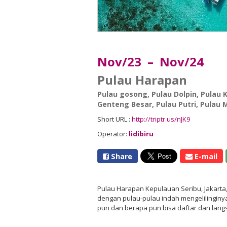
Nov/23 – Nov/24
Pulau Harapan
Pulau gosong
,
Pulau Dolpin
,
Pulau 
Genteng Besar
,
Pulau Putri
,
Pulau 
Short URL :
http://triptr.us/nJK9
Operator:
lidibiru
Share
E-mail
Pulau Harapan Kepulauan Seribu, Jakarta,
dengan pulau-pulau indah mengelilinginy
pun dan berapa pun bisa daftar dan langs