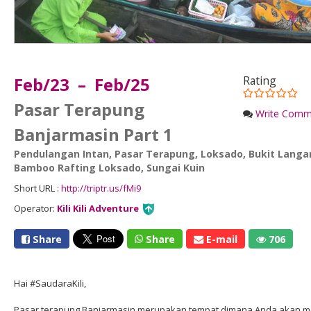
Feb/23 – Feb/25
Rating
Pasar Terapung
Write Comm
Banjarmasin Part 1
Pendulangan Intan
,
Pasar Terapung
,
Loksado
,
Bukit Langa
Bamboo Rafting Loksado
,
Sungai Kuin
Short URL :
http://triptr.us/fMi9
Operator:
Kili Kili Adventure
Share
Share
E-mail
706
Hai #SaudaraKili,
Pasar terapung Banjarmasin merupakan tempat dimana Anda akan men