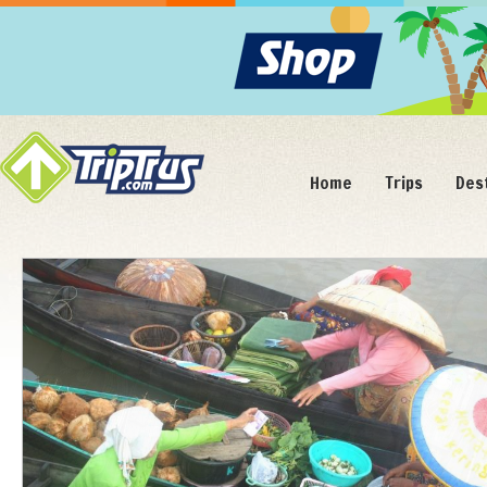
Home
Trips
Des