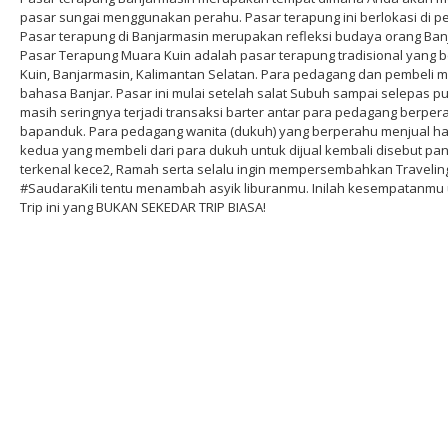
pasar sungai menggunakan perahu. Pasar terapung ini berlokasi di p
Pasar terapung di Banjarmasin merupakan refleksi budaya orang Banj
Pasar Terapung Muara Kuin adalah pasar terapung tradisional yang be
Kuin, Banjarmasin, Kalimantan Selatan. Para pedagang dan pembeli
bahasa Banjar. Pasar ini mulai setelah salat Subuh sampai selepas puk
masih seringnya terjadi transaksi barter antar para pedagang berpe
bapanduk. Para pedagang wanita (dukuh) yang berperahu menjual has
kedua yang membeli dari para dukuh untuk dijual kembali disebut p
terkenal kece2, Ramah serta selalu ingin mempersembahkan Traveling
#SaudaraKili tentu menambah asyik liburanmu. Inilah kesempatanmu
Trip ini yang BUKAN SEKEDAR TRIP BIASA!