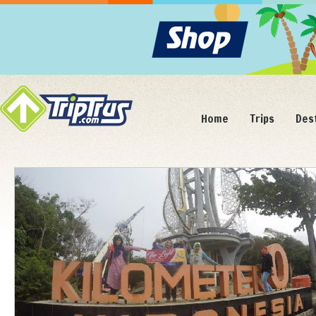
Home
Trips
Des