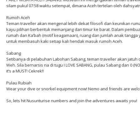
silam pukul 07:58 waktu setempat, dimana Aceh tertelan oleh dahsya
Rumoh Aceh
Teman traveller akan mengenal lebih dekat filosofi dan keunikan rum
kayu pilihan berbentuk memanjang dari timur ke barat. Dalam pembuat
rumah dan Ka’bah (motif keagamaan), ruang dan jumlah anak tangga y
untuk membasuh kaki setiap kali hendak masuk rumoh Aceh.
Sabang
Setibanya di pelabuhan Labohan Sabang, teman traveller akan jatuh
Weh. Sila bernarsis ria di tugu I LOVE SABANG, pulau Sabang dan 0 (N
it’s a MUST! Cekrek!!
Pulau Rubiah
Wear your dive or snorkel equipment now! Nemo and friends are welco
So, lets hit Nusunturise numbers and join the adventures awaits you!