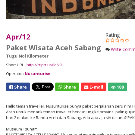
Apr/12
Rating
Paket Wisata Aceh Sabang
Write Comm
Tugu Nol Kilometer
Short URL :
http://triptr.us/lqN9
Operator:
Nusunturise
Share
Share
E-mail
188
Hello teman traveller, Nusunturise punya paket perjalanan seru nih! 
Aceh untuk menarik teman traveller berkunjung ke provinsi paling uju
hari 2 malam ke Banda Aceh dan Sabang. Ada apa aja sih disana? P
Museum Tsunami
PAKET WISATA ACEH SABANG. Museum ini mengingatkan teman travelle