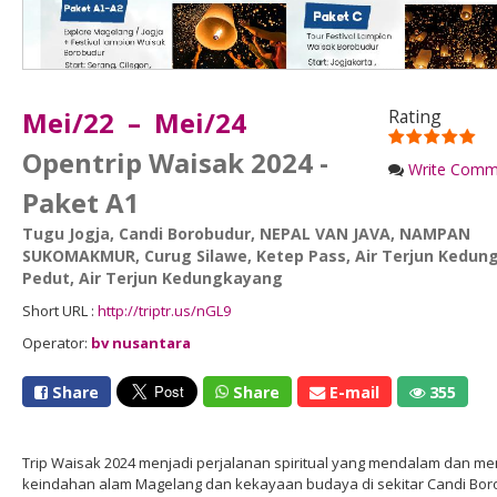
Mei/22 – Mei/24
Rating
Opentrip Waisak 2024 -
Write Comm
Paket A1
Tugu Jogja
,
Candi Borobudur
,
NEPAL VAN JAVA
,
NAMPAN
SUKOMAKMUR
,
Curug Silawe
,
Ketep Pass
,
Air Terjun Kedun
Pedut
,
Air Terjun Kedungkayang
Short URL :
http://triptr.us/nGL9
Operator:
bv nusantara
Share
Share
E-mail
355
Trip Waisak 2024 menjadi perjalanan spiritual yang mendalam dan m
keindahan alam Magelang dan kekayaan budaya di sekitar Candi Boro