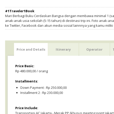
#1Traveler1Book
Mari Berbagi Buku Cerdaskan Bangsa dengan membawa minimal 1 (sa
anak-anak usia sekolah (5-15 tahun) di destinasi trip ini. Foto anak-an
ke Twitter, Facebook dan akun media sosial lainnnya yang kamu milik
Price and Details
Itinerary
Operator
Price Basic:
Rp 480.000,00 / orang
Installments:
Down Payment : Rp 250.000,00
Installment 2 : Rp 230.000,00
Price Include:
Transportasi AC Jakarta - Merak PP (khusus meeting point Jakart