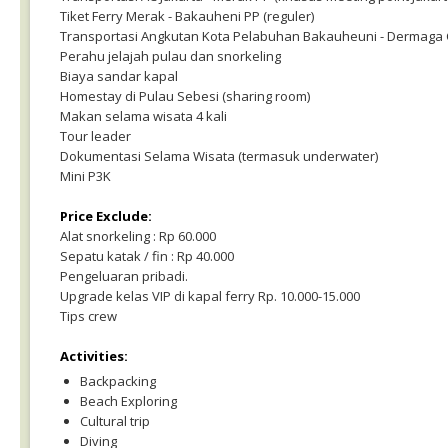
Tiket Ferry Merak - Bakauheni PP (reguler)
Transportasi Angkutan Kota Pelabuhan Bakauheuni - Dermaga 
Perahu jelajah pulau dan snorkeling
Biaya sandar kapal
Homestay di Pulau Sebesi (sharing room)
Makan selama wisata 4 kali
Tour leader
Dokumentasi Selama Wisata (termasuk underwater)
Mini P3K
Price Exclude:
Alat snorkeling : Rp 60.000
Sepatu katak / fin : Rp 40.000
Pengeluaran pribadi.
Upgrade kelas VIP di kapal ferry Rp. 10.000-15.000
Tips crew
Activities:
Backpacking
Beach Exploring
Cultural trip
Diving