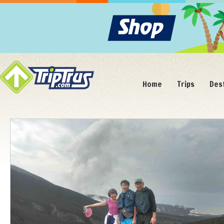
Home
Trips
Des