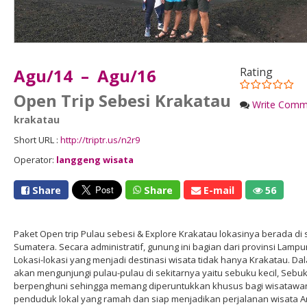
Agu/14 – Agu/16
Rating
Open Trip Sebesi Krakatau
Write Comm
krakatau
Short URL :
http://triptr.us/n2r9
Operator:
langgeng wisata
Share
Share
E-mail
56
Paket Open trip Pulau sebesi & Explore Krakatau lokasinya berada di 
Sumatera. Secara administratif, gunung ini bagian dari provinsi Lampu
Lokasi-lokasi yang menjadi destinasi wisata tidak hanya Krakatau. D
akan mengunjungi pulau-pulau di sekitarnya yaitu sebuku kecil, Sebu
berpenghuni sehingga memang diperuntukkan khusus bagi wisatawan. 
penduduk lokal yang ramah dan siap menjadikan perjalanan wisata An