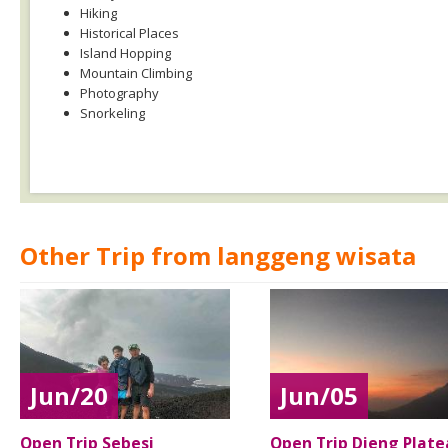
Hiking
Historical Places
Island Hopping
Mountain Climbing
Photography
Snorkeling
Other Trip from langgeng wisata
Jun/20
Jun/05
Open Trip Sebesi
Open Trip Dieng Plat