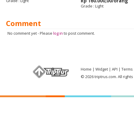
Rp 160.000,00/orang
Grade :
Light
Grade :
Light
Comment
No comment yet
-
Please
log in
to post comment.
Home
Widget
API
Terms 
© 2026 triptrus.com. All right