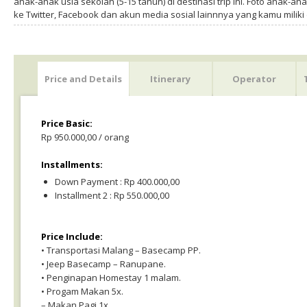
anak-anak usia sekolah (5-15 tahun) di destinasi trip ini. Foto anak-an
ke Twitter, Facebook dan akun media sosial lainnnya yang kamu milik
Price and Details
Itinerary
Operator
Price Basic:
Rp 950.000,00 / orang
Installments:
Down Payment : Rp 400.000,00
Installment 2 : Rp 550.000,00
Price Include:
• Transportasi Malang – Basecamp PP.
• Jeep Basecamp – Ranupane.
• Penginapan Homestay 1 malam.
• Progam Makan 5x.
– Makan Pagi 1x.