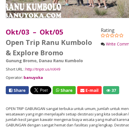
Okt/03 – Okt/05
Rating
Open Trip Ranu Kumbolo
Write Comm
& Explore Bromo
Gunung Bromo
,
Danau Ranu Kumbolo
Short URL :
http://triptr.us/nXH9
Operator:
banuyoka
Share
Share
E-mail
37
OPEN TRIP GABUNGAN sangat terbuka untuk umum, jumlah untuk menda
wisatawan yang ingin menjelajahi setiap destinasi yang kita sediakan 
jumlah kecil jangan kawatir mengenai biaya wisata yang mahal karena
GABUNGAN dengan sangat hemat dan fasilitas yang lengkap. Destin