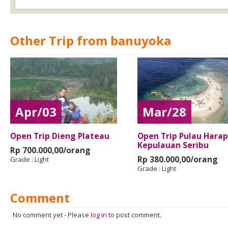
Other Trip from banuyoka
Apr/03
Mar/28
Open Trip Dieng Plateau
Open Trip Pulau Harap
Kepulauan Seribu
Rp 700.000,00/orang
Rp 380.000,00/orang
Grade :
Light
Grade :
Light
Comment
No comment yet
-
Please
log in
to post comment.