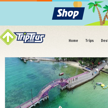
Home
Trips
Des