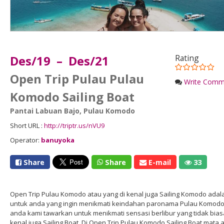
Des/19 – Des/21
Rating
Open Trip Pulau Pulau
Write Comm
Komodo Sailing Boat
Pantai Labuan Bajo
,
Pulau Komodo
Short URL :
http://triptr.us/nVU9
Operator:
banuyoka
Share
Share
E-mail
33
Open Trip Pulau Komodo atau yang di kenal juga Sailing Komodo adalah
untuk anda yang ingin menikmati keindahan paronama Pulau Komodo. D
anda kami tawarkan untuk menikmati sensasi berlibur yang tidak bias
kenal juga Sailing Boat. Di Open Trip Pulau Komodo Sailing Boat m