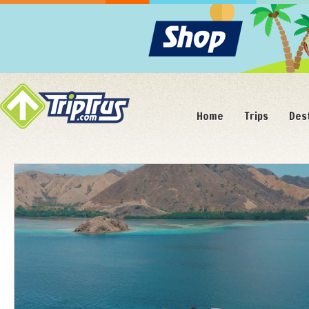
Home
Trips
Des