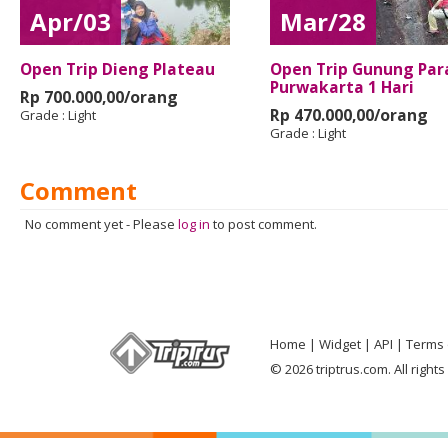
Apr/03
Mar/28
Open Trip Dieng Plateau
Open Trip Gunung Pa
Purwakarta 1 Hari
Rp 700.000,00/orang
Rp 470.000,00/orang
Grade :
Light
Grade :
Light
Comment
No comment yet
-
Please
log in
to post comment.
Home
Widget
API
Terms 
© 2026 triptrus.com. All right