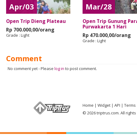
Apr/03
Mar/28
Open Trip Dieng Plateau
Open Trip Gunung Pa
Purwakarta 1 Hari
Rp 700.000,00/orang
Rp 470.000,00/orang
Grade :
Light
Grade :
Light
Comment
No comment yet
-
Please
log in
to post comment.
Home
Widget
API
Terms 
© 2026 triptrus.com. All right