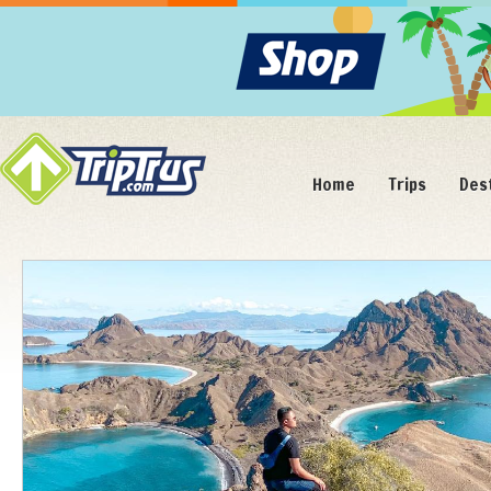
Home
Trips
Des