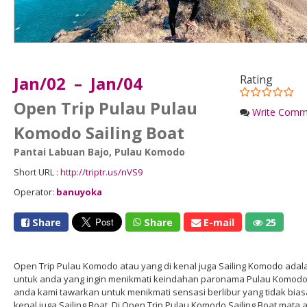
Jan/02 – Jan/04
Rating
Open Trip Pulau Pulau
Write Comm
Komodo Sailing Boat
Pantai Labuan Bajo
,
Pulau Komodo
Short URL :
http://triptr.us/nVS9
Operator:
banuyoka
Share
Share
E-mail
25
Open Trip Pulau Komodo atau yang di kenal juga Sailing Komodo adalah
untuk anda yang ingin menikmati keindahan paronama Pulau Komodo. D
anda kami tawarkan untuk menikmati sensasi berlibur yang tidak bias
kenal juga Sailing Boat. Di Open Trip Pulau Komodo Sailing Boat m