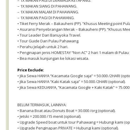
– 1X MAKAN PAGI DI DERMAGA KETAPANG.
– 1X MAKAN SIANG DI PAHAWANG.
– 1X MAKAN MALAM DI PAHAWANG.
– 1X MAKAN PAGI DI PAHAWANG.
• Tiket Ferry Merak – Bakauheni (PP). “Khusus Meeting point Pul
• Asuransi Penyebrangan Merak – Bakauheni (PP). “Khusus Meet
• Tour Leader Dari Banuyoka Travel.
• Tour Guide Dari Pulau Pahawang.
• Perahu Jelajah untuk 2 hari.
• Penginapan jenis HOMESTAY “Non AC” 2 hari 1 malam di Pula
• Bea masuk kunjungan ke lokasi wisata.
Price Exclude:
• Jika Sewa HANYA “Kacamata Google saja” = 50.000 /2HARI (optio
• Jika Sewa HANYA “Kaki Katak saja” = 50.000 /2HARI (optional).
• Jika Sewa KEDUANYA, “Kacamata Google + Kaki Katak” = 75.000 /
BELUM TERMASUK, LAINNYA:
• Banana Boat atau Donuts Boat = 30.000 /org (optional).
• Jetski = 200.000 /15 menit (optional).
• Upgrade Speed boat untuk tour Pahawang = Hubungi kami (opt
• Upgrade Penginapan PRIVATE = Hubungi kami (optional).